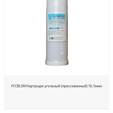
FCCBL5M Картридж угольный (прессованный) 10, 5мкм