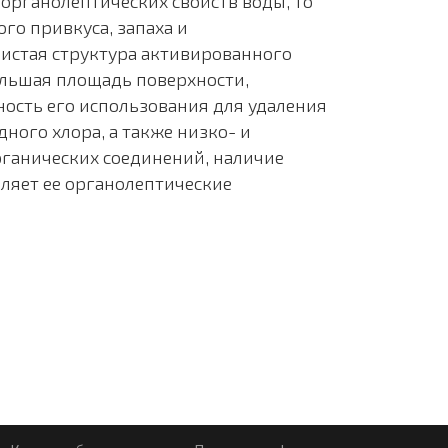
органолептических свойств воды, то
го привкуса, запаха и
ристая структура активированного
большая площадь поверхности,
ость его использования для удаления
ного хлора, а также низко- и
ганических соединений, наличие
еляет ее органолептические