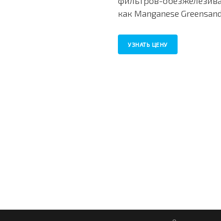
фильтров-обезжелезива
как Manganese Greensand
УЗНАТЬ ЦЕНУ