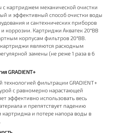
 с картриджем механической очистки
ный и эффективный способ очистки воды
рудования и сантехнических приборов
 и коррозии. Картриджи Акватек 20"BB
артным корпусам фильтров 20"BB.
о картриджи являются расходным
егулярной замены (не реже 1 раза в 6
гия GRADIENT+
й технологией фильтрации GRADIENT+
турой с равномерно нарастающей
яет эффективно использовать весь
териала и препятствует падению
 картриджа и потере напора воды в
.
ность