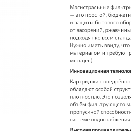
Магистральные фильтры
— это простой, бюджет
и защиты бытового обо
от засорений, ржавчины
подходят ко всем станд
Нужно иметь ввиду, чт
материалом и требуют р
месяцев).
Инновационная техноло
Картриджи с внедрённо
обладают особой струк
плотностью. Это позвол
объём фильтрующего ма
пропускной способности
системе водоснабжения
Высокая производитель