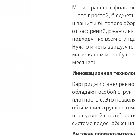
Магистральные фильтры
— это простой, бюджет
и защиты бытового обо
от засорений, ржавчины
подходят ко всем станд
Нужно иметь ввиду, чт
материалом и требуют р
месяцев).
Инновационная техноло
Картриджи с внедрённо
обладают особой струк
плотностью. Это позвол
объём фильтрующего ма
пропускной способности
системе водоснабжения
Высокая производитель