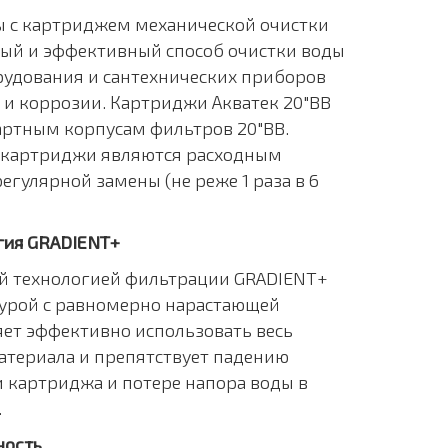
 с картриджем механической очистки
ный и эффективный способ очистки воды
рудования и сантехнических приборов
 и коррозии. Картриджи Акватек 20"BB
артным корпусам фильтров 20"BB.
о картриджи являются расходным
егулярной замены (не реже 1 раза в 6
гия GRADIENT+
й технологией фильтрации GRADIENT+
турой с равномерно нарастающей
яет эффективно использовать весь
териала и препятствует падению
 картриджа и потере напора воды в
.
ность