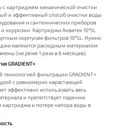
 с картриджем механической очистки
ный и эффективный способ очистки воды
рудования и сантехнических приборов
 и коррозии. Картриджи Акватек 10"SL
артным корпусам фильтров 10"SL. Нужно
риджи являются расходным материалом
мены (не реже 1 раза в 6 месяцев).
гия GRADIENT+
й технологией фильтрации GRADIENT+
турой с равномерно нарастающей
яет эффективно использовать весь
териала и препятствует падению
 картриджа и потере напора воды в
.
ность