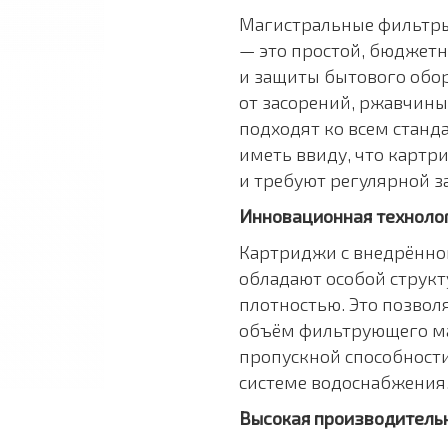
Магистральные фильтры
— это простой, бюджет
и защиты бытового обо
от засорений, ржавчины
подходят ко всем станд
иметь ввиду, что карт
и требуют регулярной за
Инновационная техноло
Картриджи с внедрённо
обладают особой струк
плотностью. Это позвол
объём фильтрующего ма
пропускной способности
системе водоснабжения
Высокая производитель