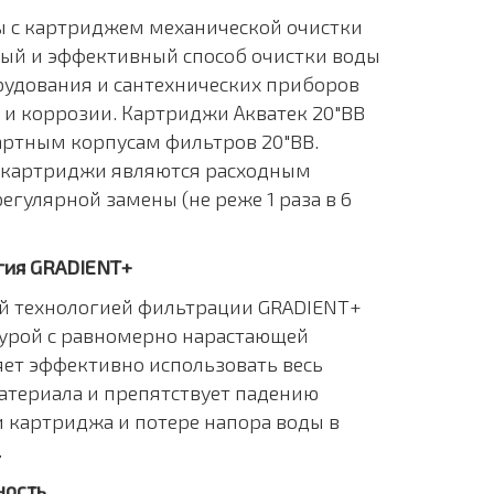
 с картриджем механической очистки
ный и эффективный способ очистки воды
рудования и сантехнических приборов
 и коррозии. Картриджи Акватек 20"BB
артным корпусам фильтров 20"BB.
о картриджи являются расходным
егулярной замены (не реже 1 раза в 6
гия GRADIENT+
й технологией фильтрации GRADIENT+
турой с равномерно нарастающей
яет эффективно использовать весь
териала и препятствует падению
 картриджа и потере напора воды в
.
ность