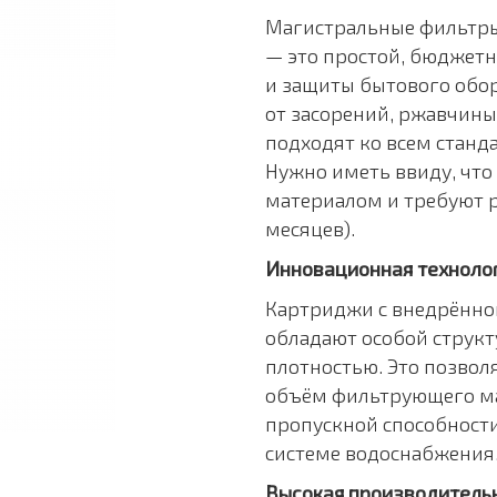
Магистральные фильтры
— это простой, бюджет
и защиты бытового обо
от засорений, ржавчины
подходят ко всем станд
Нужно иметь ввиду, чт
материалом и требуют р
месяцев).
Инновационная техноло
Картриджи с внедрённо
обладают особой струк
плотностью. Это позвол
объём фильтрующего ма
пропускной способности
системе водоснабжения
Высокая производитель