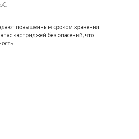
оС.
адают повышенным сроком хранения.
запас картриджей без опасений, что
ность.