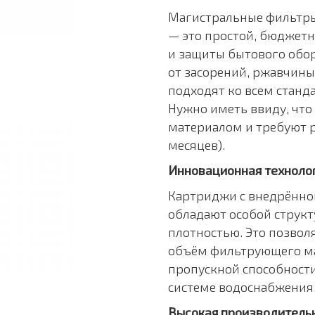
Магистральные фильтры
— это простой, бюджет
и защиты бытового обо
от засорений, ржавчины
подходят ко всем станд
Нужно иметь ввиду, чт
материалом и требуют р
месяцев).
Инновационная техноло
Картриджи с внедрённо
обладают особой струк
плотностью. Это позвол
объём фильтрующего ма
пропускной способности
системе водоснабжения
Высокая производитель