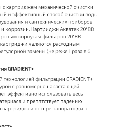
 с картриджем механической очистки
ный и эффективный способ очистки воды
рудования и сантехнических приборов
 и коррозии. Картриджи Акватек 20"BB
артным корпусам фильтров 20"BB.
о картриджи являются расходным
егулярной замены (не реже 1 раза в 6
гия GRADIENT+
й технологией фильтрации GRADIENT+
турой с равномерно нарастающей
яет эффективно использовать весь
териала и препятствует падению
 картриджа и потере напора воды в
.
ность