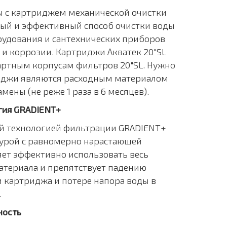
 с картриджем механической очистки
ный и эффективный способ очистки воды
рудования и сантехнических приборов
 и коррозии. Картриджи Акватек 20"SL
артным корпусам фильтров 20"SL. Нужно
риджи являются расходным материалом
мены (не реже 1 раза в 6 месяцев).
гия GRADIENT+
й технологией фильтрации GRADIENT+
турой с равномерно нарастающей
яет эффективно использовать весь
териала и препятствует падению
 картриджа и потере напора воды в
.
ность