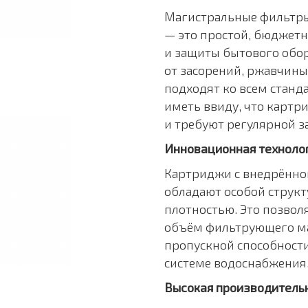
Магистральные фильтры
— это простой, бюджет
и защиты бытового обо
от засорений, ржавчины
подходят ко всем станд
иметь ввиду, что карт
и требуют регулярной за
Инновационная техноло
Картриджи с внедрённо
обладают особой струк
плотностью. Это позвол
объём фильтрующего ма
пропускной способности
системе водоснабжения
Высокая производитель