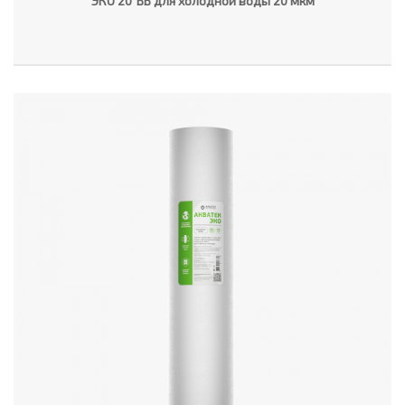
ЭКО 20"ВВ для холодной воды 20 мкм