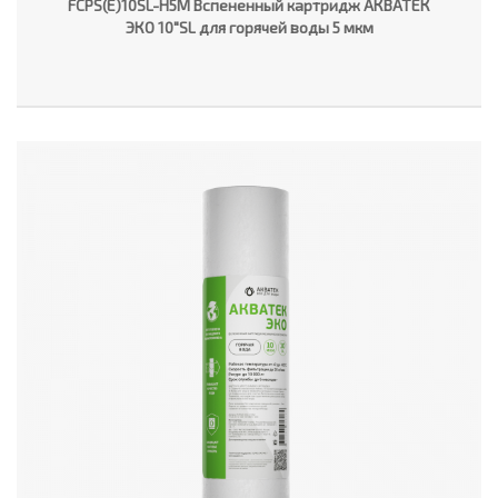
FCPS(E)10SL-H5M Вспененный картридж АКВАТЕК
ЭКО 10"SL для горячей воды 5 мкм