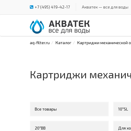
+7 (495) 419-42-17
Акватек — все для воды
aq-filter.ru
Каталог
Картриджи механической оч
Картриджи механиче
Все товары
10"SL
20"BB
Для х