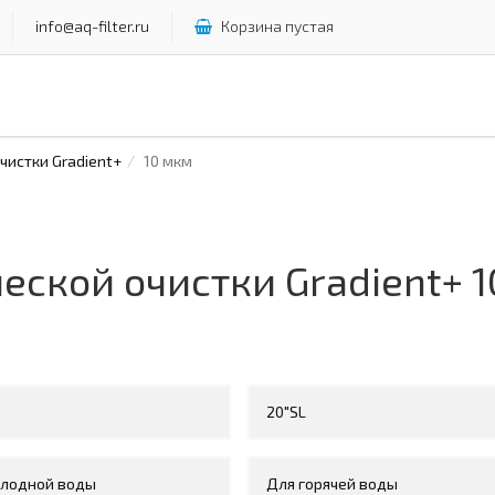
info@aq-filter.ru
Корзина пустая
истки Gradient+
10 мкм
ской очистки Gradient+ 
20"SL
олодной воды
Для горячей воды