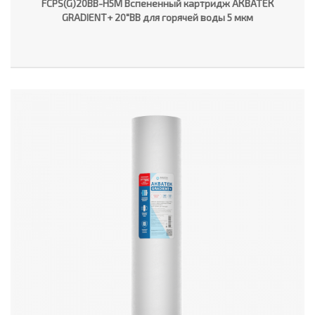
FCPS(G)20BB-H5M Вспененный картридж АКВАТЕК
GRADIENT+ 20"ВВ для горячей воды 5 мкм