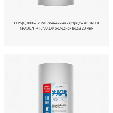
FCPS(G)10BB-C20M Вспененный картридж АКВАТЕК
GRADIENT+ 10"ВВ для холодной воды 20 мкм