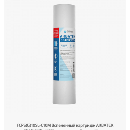
FCPS(G)10SL-C10M Вспененный картридж АКВАТЕК