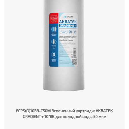
FCPS(G)10BB-C50M Вспененный картридж АКВАТЕК
GRADIENT+ 10"ВВ для холодной воды 50 мкм