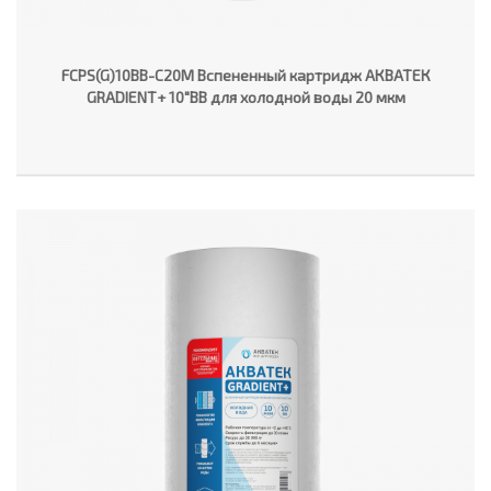
FCPS(G)10BB-C20M Вспененный картридж АКВАТЕК
GRADIENT+ 10"ВВ для холодной воды 20 мкм