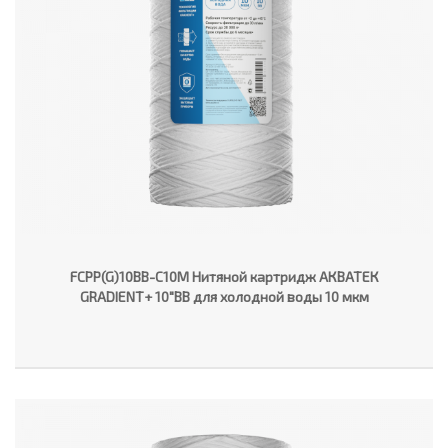
FCPP(G)10BB-C10M Нитяной картридж АКВАТЕК
GRADIENT+ 10"ВВ для холодной воды 10 мкм