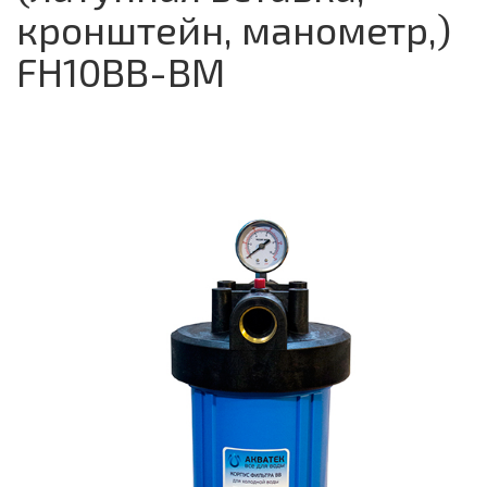
кронштейн, манометр,)
FH10BB-ВM