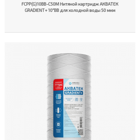
FCPP(G)10BB-C50M Нитяной картридж АКВАТЕК
GRADIENT+ 10"ВВ для холодной воды 50 мкм