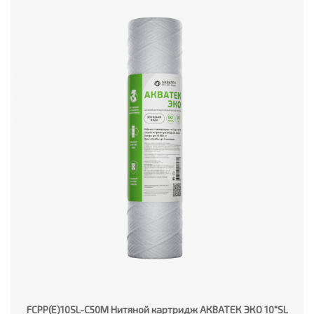
FCPP(E)10SL-C50M Нитяной картридж АКВАТЕК ЭКО 10"SL