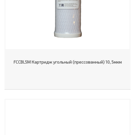
FCCBL5M Картридж угольный (прессованный) 10, 5мкм