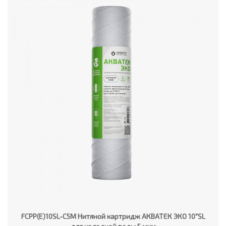
FCPP(E)10SL-C5M Нитяной картридж АКВАТЕК ЭКО 10"SL