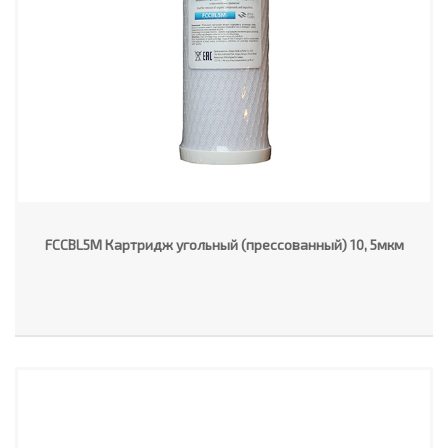
FCCBL5M Картридж угольный (прессованный) 10, 5мкм